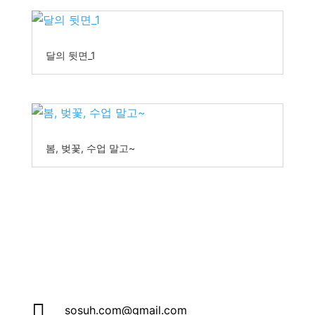
달의 뒷면_1
봄, 벚꽃, 수업 말고~

sosuh.com@gmail.com