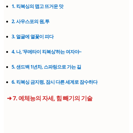
1. 킥복싱의 맵고 뜨거운 맛
2. 사우스포의 원,투
3. 얼굴에 열꽃이 피다
4. 나, ‘무에타이 킥복싱’하는 여자야~
5. 샌드백 1년차, 스파링으로 가는 길
6. 킥복싱 금지령, 잠시 다른 세계로 잠수하다
➜ 7. 예체능의 자세, 힘 빼기의 기술