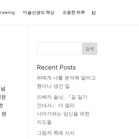
rawing
미술선생의 책상
조용한 하루
검색
Recent Posts
AI에게 나를 분석해 달라고
했더니 생긴 일
 넘
공은
리베카 솔닛, 『길 잃기
한
안내서』 더 멀리
 펀
나아가려는 당신을 위한
지도들
그림자 쪽에 서서