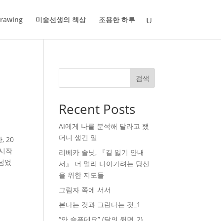
rawing
미술선생의 책상
조용한 하루
검색
Recent Posts
AI에게 나를 분석해 달라고 했
더니 생긴 일
 20
 시작
리베카 솔닛, 『길 잃기 안내
 넘었
서』 더 멀리 나아가려는 당신
을 위한 지도들
그림자 쪽에 서서
본다는 것과 그린다는 것_1
“안 슬픈데요” (달의 뒷면_2)