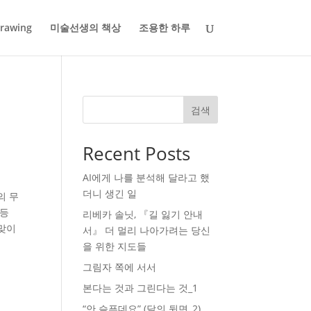
rawing
미술선생의 책상
조용한 하루
검색
Recent Posts
AI에게 나를 분석해 달라고 했
더니 생긴 일
의 무
 등
리베카 솔닛, 『길 잃기 안내
 맞이
서』 더 멀리 나아가려는 당신
을 위한 지도들
그림자 쪽에 서서
본다는 것과 그린다는 것_1
“안 슬픈데요” (달의 뒷면_2)