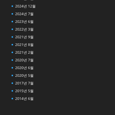
2024년 12월
2024년 7월
2023년 6월
2022년 3월
2021년 9월
2021년 8월
2021년 2월
2020년 7월
2020년 6월
2020년 5월
2017년 7월
2015년 5월
2014년 6월